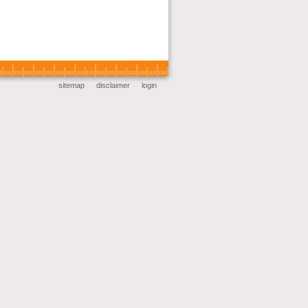
sitemap
disclaimer
login