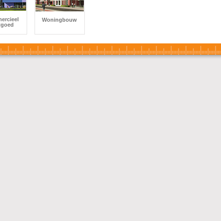
ercieel
Woningbouw
tgoed