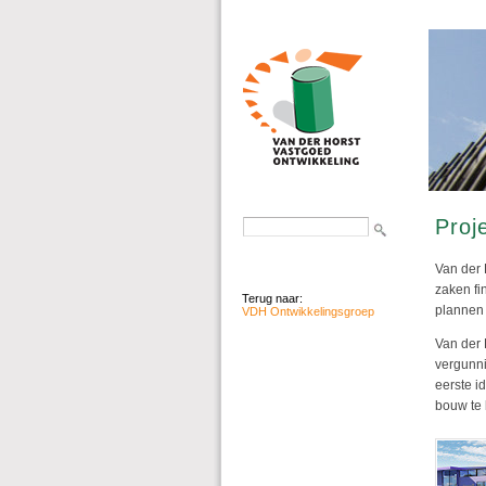
Proj
Van der 
zaken fi
Terug naar:
plannen 
VDH Ontwikkelingsgroep
Van der 
vergunni
eerste i
bouw te 