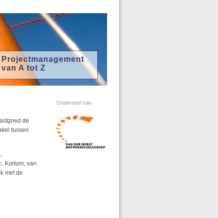
Projectmanagement
van A tot Z
Onderdeel van
Vastgoed de
akel tussen
,
c. Kortom, van
jk met de