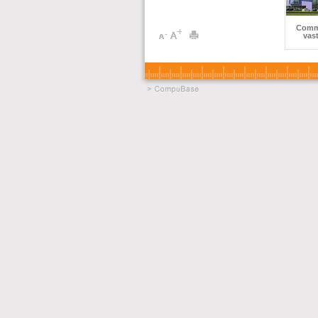
Comm
vas