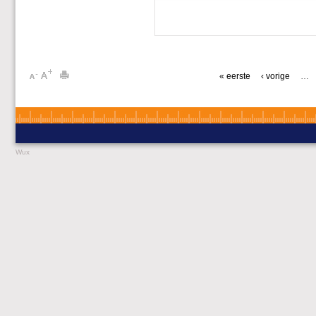
« eerste
‹ vorige
…
Wux