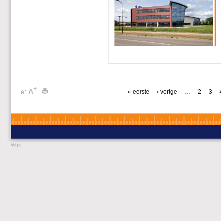
« eerste
‹ vorige
…
2
3
Wux